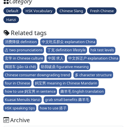
Category
Default
HSK Vocabulary
Chinese Slang
Fresh Chinese
Hanzi
Related tags
消费降级 definition
中文吃瓜群众 explanation China
占 two pronunciations
丁克 definition lifestyle
hsk test levels
玄学 in Chinese culture
中国 求人
中文拆迁户 explanation China
脚踏车 (jiǎo tà chē)
助我破鼎 figurative meaning
Chinese consumer downgrading trend
多 character structure
four in Chinese
妈宝男 meaning in Chinese Mandarin
how to use 妈宝男 in sentence
薅羊毛 English translation
Kuasai Menulis Hanzi
grab small benefits 薅羊毛
HSK speaking tips
how to use 搭子
Archive